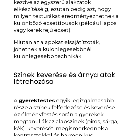
kezdve az egyszerű alakzatok
elkészítéséig, ezután pedig azt, hogy
milyen texturákat eredményezhetnek a
különböző ecsettípusok (például lapos
vagy kerek fejű ecset).
Miután az alapokat elsajátíttoták,
jöhetnek a különlegesebbnél
különlegesebb technikák!
Színek keverése és árnyalatok
létrehozása
A
gyerekfestés
egyik legizgalmasabb
része a színek felfedezése és keverése.
Az élményfestés során a gyerekek
megtanulják az alapszínek (piros, sárga,
kék) keverését, megismerkednek a
kontrasztokkal és harmonikus