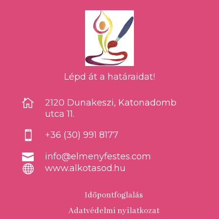
Lépd át a határaidat!

2120 Dunakeszi, Katonadomb
utca 11.

+36 (30) 991 8177

info@elmenyfestes.com

www.alkotasod.hu
Időpontfoglalás
Adatvédelmi nyilatkozat