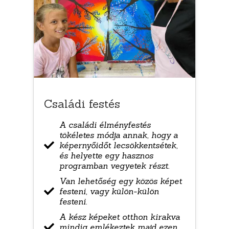
Családi festés
A családi élményfestés
tökéletes módja annak, hogy a
képernyőidőt lecsökkentsétek,
és helyette egy hasznos
programban vegyetek részt.
Van lehetőség egy közös képet
festeni, vagy külön-külön
festeni.
A kész képeket otthon kirakva
mindig emlékeztek majd ezen