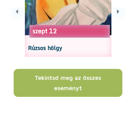
szept
13
sz
Balerina
Medi
Tekintsd meg az összes
eseményt