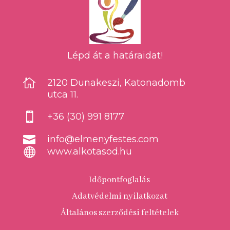
Lépd át a határaidat!

2120 Dunakeszi, Katonadomb
utca 11.

+36 (30) 991 8177

info@elmenyfestes.com

www.alkotasod.hu
Időpontfoglalás
Adatvédelmi nyilatkozat
Általános szerződési feltételek