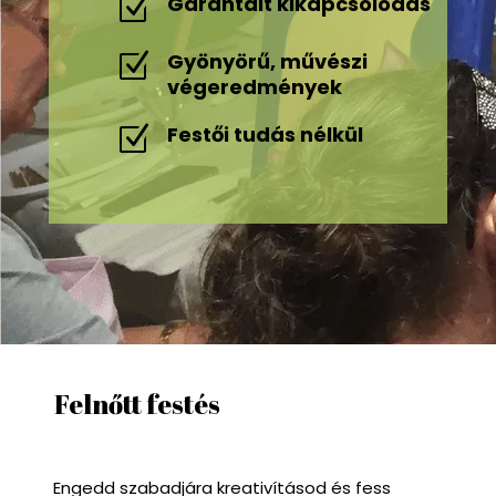
Garantált kikapcsolódás
Z
Gyönyörű, művészi
Z
végeredmények
Festői tudás nélkül
Z
Felnőtt festés
Engedd szabadjára kreativításod és fess 