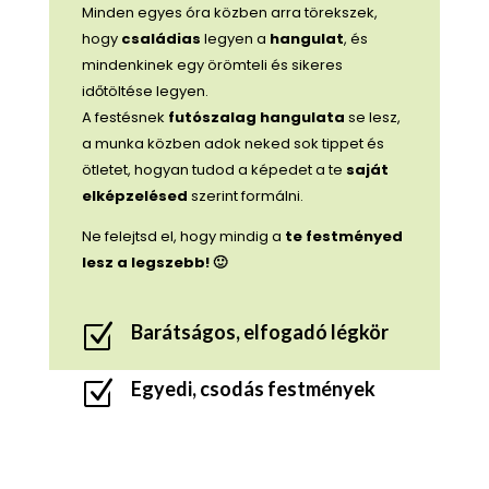
Minden egyes óra közben arra törekszek, 
hogy 
családias 
legyen a 
hangulat
, és 
mindenkinek egy örömteli és sikeres 
időtöltése legyen.
A festésnek 
futószalag hangulata
 se lesz, 
a munka közben adok neked sok tippet és 
ötletet, hogyan tudod a képedet a te 
saját 
elképzelésed
 szerint formálni.
Ne felejtsd el, hogy mindig a
te festményed
lesz a legszebb! 🙂
Z
Barátságos, elfogadó légkör
Z
Egyedi, csodás festmények