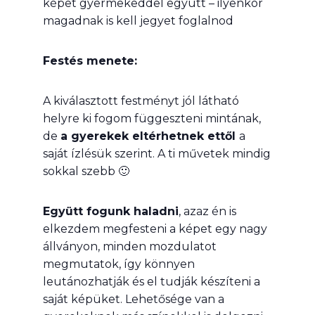
képet gyermekeddel együtt – ilyenkor
magadnak is kell jegyet foglalnod
Festés menete:
A kiválasztott festményt jól látható
helyre ki fogom függeszteni mintának,
de
a gyerekek eltérhetnek ettől
a
saját ízlésük szerint. A ti művetek mindig
sokkal szebb 🙂
Együtt fogunk haladni
, azaz én is
elkezdem megfesteni a képet egy nagy
állványon, minden mozdulatot
megmutatok, így könnyen
leutánozhatják és el tudják készíteni a
saját képüket. Lehetősége van a