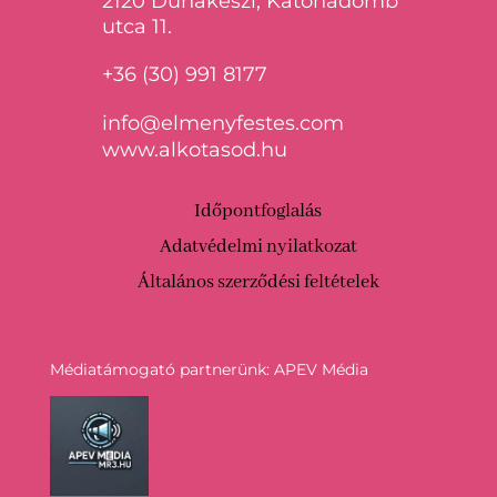
2120 Dunakeszi, Katonadomb
utca 11.
+36 (30) 991 8177
info@elmenyfestes.com
www.alkotasod.hu
Időpontfoglalás
Adatvédelmi nyilatkozat
Általános szerződési feltételek
Médiatámogató partnerünk: APEV Média