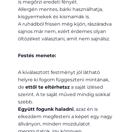
is megőrzi eredeti fényét.
Allergén mentes, bárki használhatja,
kisgyermekek és kismamák is.
A ruhádból frissen még kijön, rászáradva
sajnos már nem, ezért érdemes olyan
öltözéket választani, amit nem sajnálsz.
Festés menete:
A kiválasztott festményt jól látható
helyre ki fogom függeszteni mintának,
de
ettől te eltérhetsz
a saját ízlésed
szerint. A te saját műved mindig sokkal
szebb.
Együtt fogunk haladni
, azaz én is
elkezdem megfesteni a képet egy nagy
állványon, minden mozdulatot
megmutatok, így könnyen