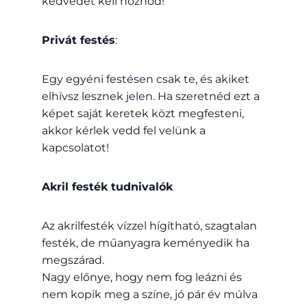
kedvedet kell hoznod!
Privát festés
:
Egy egyéni festésen csak te, és akiket
elhívsz lesznek jelen. Ha szeretnéd ezt a
képet saját keretek közt megfesteni,
akkor kérlek vedd fel velünk a
kapcsolatot!
Akril festék tudnivalók
Az akrilfesték vízzel hígítható, szagtalan
festék, de műanyagra keményedik ha
megszárad.
Nagy előnye, hogy nem fog leázni és
nem kopik meg a színe, jó pár év múlva