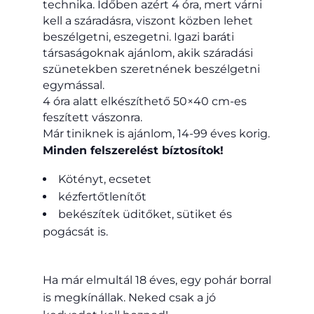
technika. Időben azért 4 óra, mert várni
kell a száradásra, viszont közben lehet
beszélgetni, eszegetni. Igazi baráti
társaságoknak ajánlom, akik száradási
szünetekben szeretnének beszélgetni
egymással.
4 óra alatt elkészíthető 50×40 cm-es
feszített vászonra.
Már tiniknek is ajánlom, 14-99 éves korig.
Minden felszerelést bíztosítok!
Kötényt, ecsetet
kézfertőtlenítőt
bekészítek üditőket, sütiket és
pogácsát is.
Ha már elmultál 18 éves, egy pohár borral
is megkínállak. Neked csak a jó