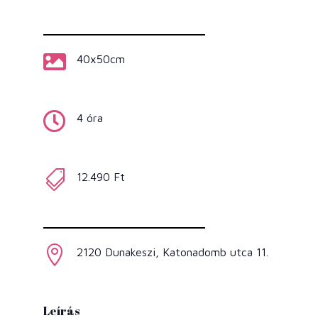

40x50cm

4 óra

12.490 Ft

2120 Dunakeszi, Katonadomb utca 11.
Leírás