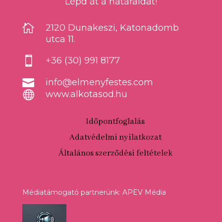
Lépd át a határaidat!

2120 Dunakeszi, Katonadomb
utca 11.

+36 (30) 991 8177

info@elmenyfestes.com

www.alkotasod.hu
Időpontfoglalás
Adatvédelmi nyilatkozat
Általános szerződési feltételek
Médiatámogató partnerünk: APEV Média