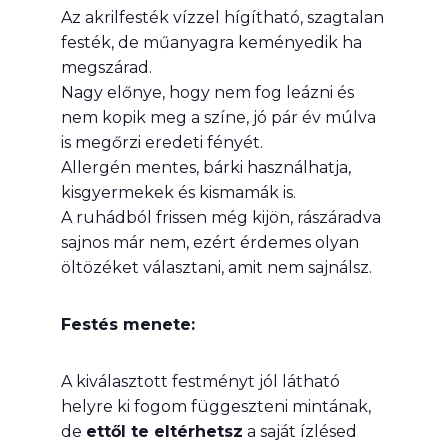
Az akrilfesték vízzel hígítható, szagtalan
festék, de műanyagra keményedik ha
megszárad.
Nagy előnye, hogy nem fog leázni és
nem kopik meg a színe, jó pár év múlva
is megőrzi eredeti fényét.
Allergén mentes, bárki használhatja,
kisgyermekek és kismamák is.
A ruhádból frissen még kijön, rászáradva
sajnos már nem, ezért érdemes olyan
öltözéket választani, amit nem sajnálsz.
Festés menete:
A kiválasztott festményt jól látható
helyre ki fogom függeszteni mintának,
de
ettől te eltérhetsz
a saját ízlésed