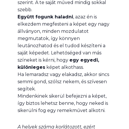
szerint. A te saját műved mindig sokkal
szebb.
Együtt fogunk haladni
, azaz én is
elkezdem megfesteni a képet egy nagy
állványon, minden mozdulatot
megmutatok, így könnyen
leutánozhatod és el tudod készíteni a
saját képedet. Lehetőséged van más
színeket is kérni, hogy
egy egyedi,
különleges
képet alkothass.
Ha lemaradsz vagy elakadsz, akkor sincs
semmi gond, szólsz nekem, és szívesen
segítek.
Mindenkinek sikerül befejezni a képet,
így biztos lehetsz benne, hogy neked is
sikerülni fog egy remekművet alkotni.
A helyek száma korlátozott, ezért