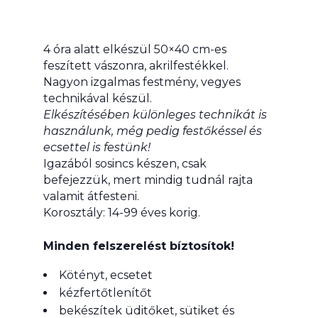
4 óra alatt elkészül 50×40 cm-es
feszített vászonra, akrilfestékkel.
Nagyon izgalmas festmény, vegyes
technikával készül.
Elkészítésében különleges technikát is
használunk, még pedig festőkéssel és
ecsettel is festünk!
Igazából sosincs készen, csak
befejezzük, mert mindig tudnál rajta
valamit átfesteni.
Korosztály: 14-99 éves korig.
Minden felszerelést bíztosítok!
Kötényt, ecsetet
kézfertőtlenítőt
bekészítek üditőket, sütiket és