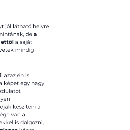
t jól látható helyre
mintának, de
a
 ettől
a saját
művetek mindig
i
, azaz én is
a képet egy nagy
zdulatot
nyen
dják készíteni a
sége van a
kkel is dolgozni,