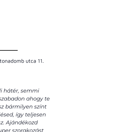
atonadomb utca 11.
di hátér, semmi
s szabadon ahogy te
z bármilyen színt
ésed, így teljesen
sz.
Ajándékozd
per szorakozást