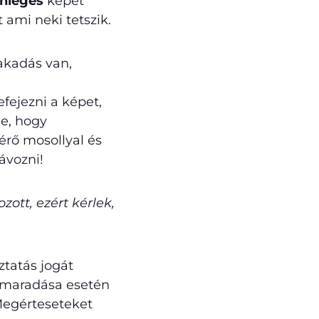
önleges
képet
 ami neki tetszik.
akadás van,
fejezni a képet,
ne, hogy
érő mosollyal és
ávozni!
zott, ezért kérlek,
ztatás jogát
elmaradása esetén
 Megérteseteket