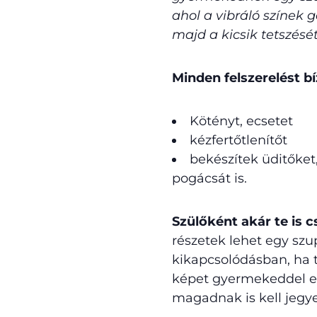
ahol a vibráló színek 
majd a kicsik tetszését
Minden felszerelést bí
Kötényt, ecsetet
kézfertőtlenítőt
bekészítek üditőket,
pogácsát is.
Szülőként akár te is 
részetek lehet egy szu
kikapcsolódásban, ha 
képet gyermekeddel eg
magadnak is kell jegye