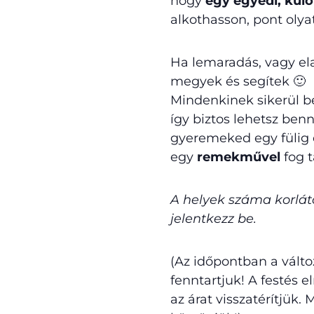
hogy
egy egyedi, kül
alkothasson, pont olyat
Ha lemaradás, vagy el
megyek és segítek 🙂
Mindenkinek sikerül be
így biztos lehetsz ben
gyeremeked egy fülig 
egy
remekművel
fog t
A helyek száma korláto
jelentkezz be.
(Az időpontban a válto
fenntartjuk! A festés 
az árat visszatérítjük.