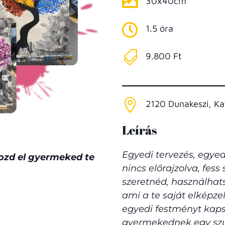

30x40cm

1.5 óra

9.800 Ft

2120 Dunakeszi, K
Leírás
Egyedi tervezés, egye
ozd el gyermeked te
nincs előrajzolva, fes
szeretnéd, használhats
ami a te saját elképzel
egyedi festményt kap
gyermekednek egy szu