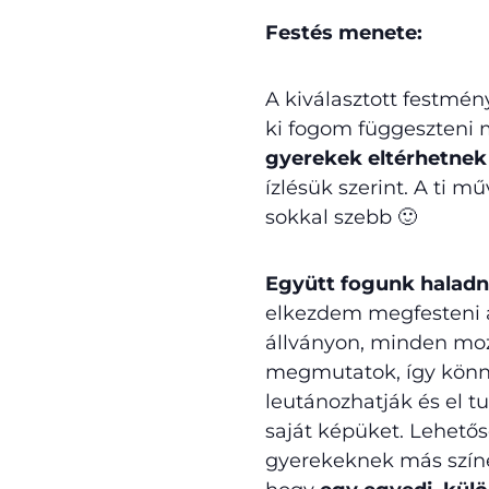
Festés menete:
A kiválasztott festmény
ki fogom függeszteni 
gyerekek eltérhetnek
ízlésük szerint. A ti 
sokkal szebb 🙂
Együtt fogunk haladn
elkezdem megfesteni 
állványon, minden mo
megmutatok, így kön
leutánozhatják és el tu
saját képüket. Lehető
gyerekeknek más színe