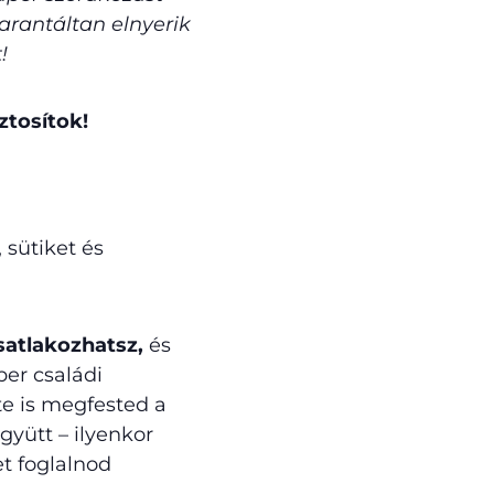
garantáltan elnyerik
!
ztosítok!
 sütiket és
csatlakozhatsz,
és
per családi
te is megfested a
yütt – ilyenkor
t foglalnod