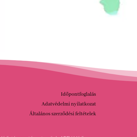
Időpontfoglalás
Adatvédelmi nyilatkozat
Általános szerződési feltételek