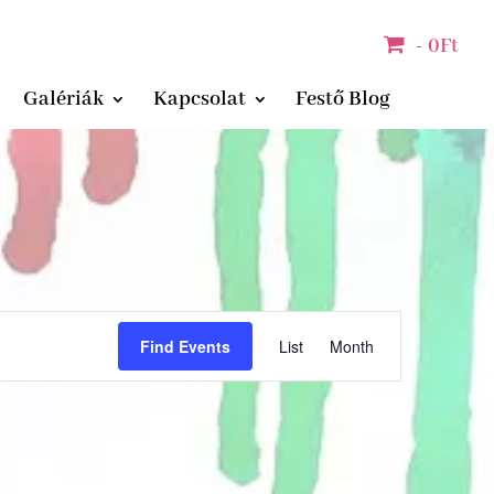
0Ft
Galériák
Kapcsolat
Festő Blog
Event
Views
Find Events
List
Month
Navigation