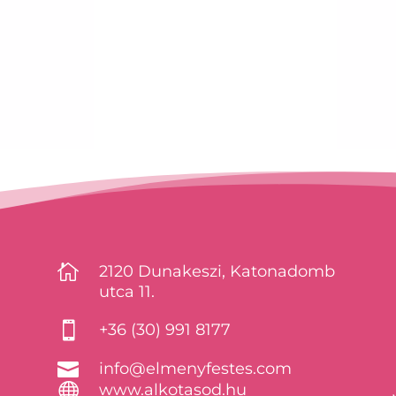

2120 Dunakeszi, Katonadomb
utca 11.

+36 (30) 991 8177

info@elmenyfestes.com

www.alkotasod.hu