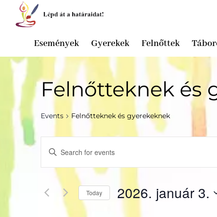
Események
Gyerekek
Felnőttek
Tábor
Felnőtteknek és 
Events
Felnőtteknek és gyerekeknek
Events
Enter
Search
Keyword.
and
Search
Views
for
2026. január 3.
Navigation
Events
Today
by
Select
Keyword.