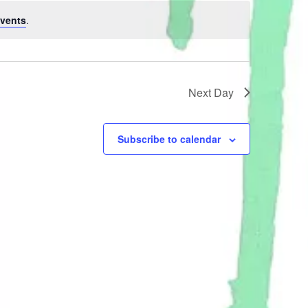
vents
.
Next Day
Subscribe to calendar