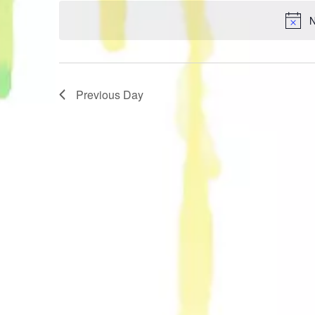
date.
N
Previous Day