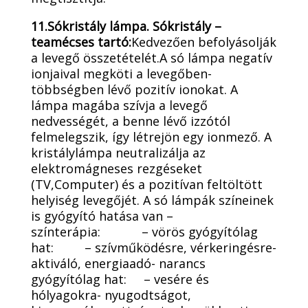
11.Sókristály lámpa. Sókristály –
teamécses tartó:
Kedvezően befolyásolják
a levegő összetételét.A só lámpa negatív
ionjaival megköti a levegőben-
többségben lévő pozitív ionokat. A
lámpa magába szívja a levegő
nedvességét, a benne lévő izzótól
felmelegszik, így létrejön egy ionmező. A
kristálylámpa neutralizálja az
elektromágneses rezgéseket
(TV,Computer) és a pozitívan feltöltött
helyiség levegőjét. A só lámpák színeinek
is gyógyító hatása van –
színterápia: – vörös gyógyítólag
hat: – szívműködésre, vérkeringésre-
aktiváló, energiaadó- narancs
gyógyítólag hat: – vesére és
hólyagokra- nyugodtságot,