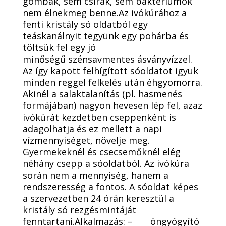
gombák, sem csírák, sem baktériumok
nem élnekmeg benne.Az ivókúrához a
fenti kristály só oldatból egy
teáskanálnyit tegyünk egy pohárba és
töltsük fel egy jó
minőségű szénsavmentes ásványvízzel.
Az így kapott felhígított sóoldatot igyuk
minden reggel felkelés után éhgyomorra.
Akinél a salaktalanítás (pl. hasmenés
formájában) nagyon hevesen lép fel, azaz
ivókúrát kezdetben cseppenként is
adagolhatja és ez mellett a napi
vízmennyiséget, növelje meg.
Gyermekeknél és csecsemőknél elég
néhány csepp a sóoldatból. Az ivókúra
során nem a mennyiség, hanem a
rendszeresség a fontos. A sóoldat képes
a szervezetben 24 órán keresztül a
kristály só rezgésmintáját
fenntartani.Alkalmazás: – öngyógyító