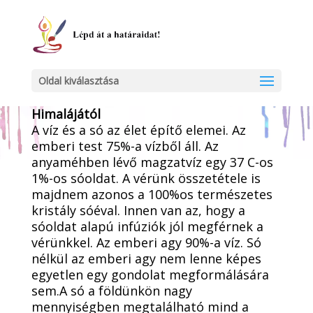
Oldal kiválasztása
Alexander só – természetes kristály só a
Himalájától
A víz és a só az élet építő elemei. Az
emberi test 75%-a vízből áll. Az
anyaméhben lévő magzatvíz egy 37 C-os
1%-os sóoldat. A vérünk összetétele is
majdnem azonos a 100%os természetes
kristály sóéval. Innen van az, hogy a
sóoldat alapú infúziók jól megférnek a
vérünkkel. Az emberi agy 90%-a víz. Só
nélkül az emberi agy nem lenne képes
egyetlen egy gondolat megformálására
sem.A só a földünkön nagy
mennyiségben megtalálható mind a