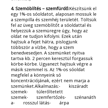
4. Szemöblítés – szemfürdő:
Készítsünk el
egy 1%-os sóoldatot, alaposan mossuk le
a szempilla és szemhéj területét. Töltsük
fel az üveg szemöblítőt a sóoldattal és
helyezzük a szemüregre úgy, hogy az
oldat ne tudjon kifolyni. Ezek után
hajtsuk a fejet hátra, pislogjunk
többször a vízbe, hogy a szem
benedvesedjen. A szemünket nyitva
tartva kb. 2 percen keresztül forgassuk
körbe-körbe. Ugyanezt hajtsuk végre a
másik szemmel is. Az 1%-os sóoldat
megfelel a könnyeink só
koncentrációjának, ezért nem marja a
szemünket.Alkalmazás:- kiszáradt
szemek- túlerőltetett
szemek- szemfertőzés- szénanáth
a- rosszul látás- árpa