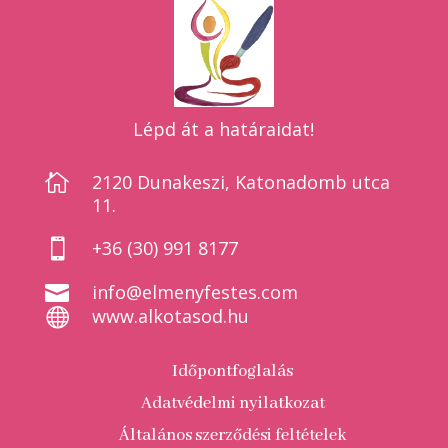
Lépd át a határaidat!

2120 Dunakeszi, Katonadomb utca
11.

+36 (30) 991 8177

info@elmenyfestes.com

www.alkotasod.hu
Időpontfoglalás
Adatvédelmi nyilatkozat
Általános szerződési feltételek