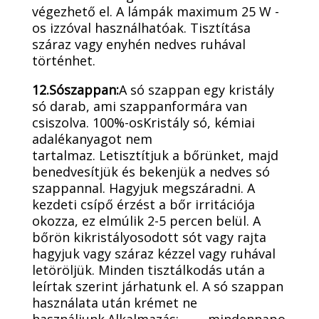
végezhető el. A lámpák maximum 25 W -
os izzóval használhatóak. Tisztítása
száraz vagy enyhén nedves ruhával
történhet.
12.Sószappan:
A só szappan egy kristály
só darab, ami szappanformára van
csiszolva. 100%-osKristály só, kémiai
adalékanyagot nem
tartalmaz. Letisztítjuk a bőrünket, majd
benedvesítjük és bekenjük a nedves só
szappannal. Hagyjuk megszáradni. A
kezdeti csípő érzést a bőr irritációja
okozza, ez elmúlik 2-5 percen belül. A
bőrön kikristályosodott sót vagy rajta
hagyjuk vagy száraz kézzel vagy ruhával
letöröljük. Minden tisztálkodás után a
leírtak szerint járhatunk el. A só szappan
használata után krémet ne