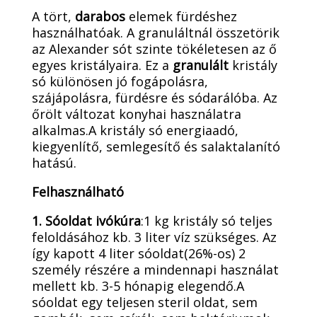
A tört,
darabos
elemek fürdéshez
használhatóak. A granuláltnál összetörik
az Alexander sót szinte tökéletesen az ő
egyes kristályaira. Ez a
granulált
kristály
só különösen jó fogápolásra,
szájápolásra, fürdésre és sódarálóba. Az
őrölt változat konyhai használatra
alkalmas.A kristály só energiaadó,
kiegyenlítő, semlegesítő és salaktalanító
hatású.
Felhasználható
1. Sóoldat ivókúra
:1 kg kristály só teljes
feloldásához kb. 3 liter víz szükséges. Az
így kapott 4 liter sóoldat(26%-os) 2
személy részére a mindennapi használat
mellett kb. 3-5 hónapig elegendő.A
sóoldat egy teljesen steril oldat, sem