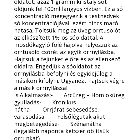
oldatot, azaz 1 gramm kristály sót
oldjunk fel 100ml langyos vízben. Ez a só
koncentráció megegyezik a testnedvek
só koncentrációjával, ezért nincs maró
hatása. Töltsük meg az üveg orrtusolót
az elkészített 1%-os sóoldattal. A
mosdókagyló fölé hajolva helyezzük az
orrtusoló csőrét az egyik orrnyílásba.
Hajtsuk a fejünket előre és az ellenkező
oldalra. Engedjük a sóoldatot az
orrnyílásba befolyni és egyidejűleg a
másikon kifolyni. Ugyanezt hajtsuk végre
a másik orrnyílással
is.Alkalmazás:- Arcüreg – Homloküreg
gyulladás- Krónikus
nátha- Orrjárat sebesedése,
varasodása- Felsőlégutak akut
megbetegedése- Szénanátha
(legalább naponta kétszer öblítsük
orrunkat)