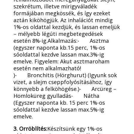
szekrétum, illetve mirigyváladék
formájában megkössék, és így ezeket
aztán kiköhögjük. Az inhalációt mindig
1%-os oldattal kezdjük, és lassan emeljük
– mélyebb légúti megbetegedések
esetén 8%-ig.Alkalmazás:- Asztma
(egyszer naponta kb.15 perc, 1%-os
sóoldattal kezdve lassan max.3%-ig
emelve. Figyelem: Akut asztmaroham
esetén nem alkalmazható!
)- Bronchitis (Hörghurut) (Igyunk sok
vizet, a slejm cseppfolyósításához, így
könnyebb a felköhögése.)- Arcüreg –
Homloküreg gyulladás- Nátha
(Egyszer naponta kb. 15 perc 1%-os
sóoldattal kezdve lassan max.5%-ig
emelve.
3. Orröblítés:
Készítsünk egy 1%-os