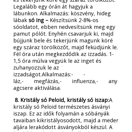
Legalább egy órán át hagyjuk a
lábunkon. Alkalmazás: köszvény, hideg
lábak
só ing –
Készítsünk 2-8%-os
sóoldatot, ebben nedvesítsünk meg egy
pamut pólót. Enyhén csavarjuk ki, majd
bújjunk bele és tekerjünk magunk köré
egy száraz törölközőt, majd feküdjünk le.
Fél óra után megkezdődik az izzadás. 1-
1,5 óra múlva vegyük le az inget és
zuhanyozzuk le az
izzadságot.Alkalmazás:- -
láz,- megfázás,- influenza,- any
agcsere aktiválása.
8. Kristály só Peloid, kristály só iszap:
A
kristály só Peloid természetes ásványi
iszap. Ez az idők folyamán a sóbányák
tavaiban kikristályosodott, majd a meder
aljára lerakódott ásványokból készül. A