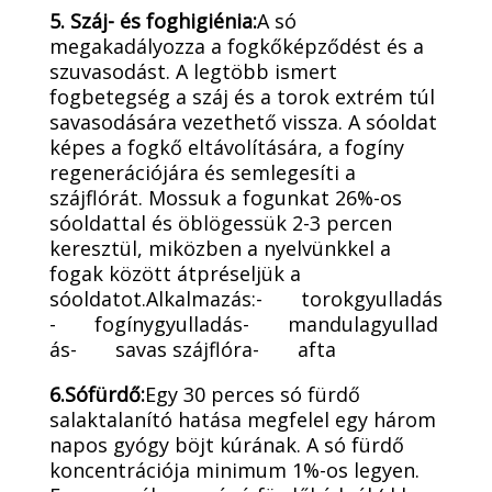
5. Száj- és foghigiénia:
A só
megakadályozza a fogkőképződést és a
szuvasodást. A legtöbb ismert
fogbetegség a száj és a torok extrém túl
savasodására vezethető vissza. A sóoldat
képes a fogkő eltávolítására, a fogíny
regenerációjára és semlegesíti a
szájflórát. Mossuk a fogunkat 26%-os
sóoldattal és öblögessük 2-3 percen
keresztül, miközben a nyelvünkkel a
fogak között átpréseljük a
sóoldatot.Alkalmazás:- torokgyulladás
- fogínygyulladás- mandulagyullad
ás- savas szájflóra- afta
6.Sófürdő:
Egy 30 perces só fürdő
salaktalanító hatása megfelel egy három
napos gyógy böjt kúrának. A só fürdő
koncentrációja minimum 1%-os legyen.