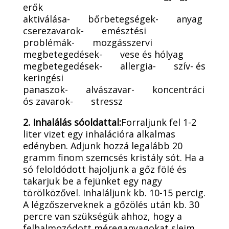
erők
aktiválása- bőrbetegségek- anyag
cserezavarok- emésztési
problémák- mozgásszervi
megbetegedések- vese és hólyag
megbetegedések- allergia- szív- és
keringési
panaszok- alvászavar- koncentráci
ós zavarok- stressz
2. Inhalálás sóoldattal:
Forraljunk fel 1-2
liter vizet egy inhalációra alkalmas
edényben. Adjunk hozzá legalább 20
gramm finom szemcsés kristály sót. Ha a
só feloldódott hajoljunk a gőz fölé és
takarjuk be a fejünket egy nagy
törölközővel. Inhaláljunk kb. 10-15 percig.
A légzőszerveknek a gőzölés után kb. 30
percre van szükségük ahhoz, hogy a
felhalmozódott méreganyagokat slejm,