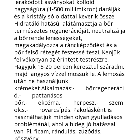
lerakódott ásványokat kolloid
nagyságúra (1-500 millimikron) darálják
és a kristály só oldattal keverik össze.
Hidratáló hatású, alátámasztja a bőr
természetes regenerációját, neutralizálja
a bőrrendellenességeket,
megakadályozza a ráncképződést és a
bőr felső rétegét feszessé teszi. Kenjük
fel vékonyan az érintett testrészre.
Hagyjuk 15-20 percen keresztül száradni,
majd langyos vízzel mossuk le. A lemosás
után ne használjunk
krémeket.Alkalmazás:- bőrregeneráci
ó,- pattanásos
bőr,- ekcéma,- herpesz,- szem
ölcs,- rovarcsípés. Pakolásként is
használhatjuk minden olyan gyulladásos
problémánál, ahol a hideg jó hatással
van. Pl. ficam, rándulás, zúzódás,
köszvény