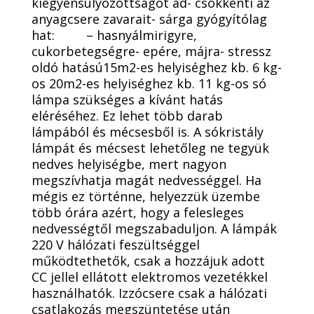
kiegyensúlyozottságot ad- csökkenti az
anyagcsere zavarait- sárga gyógyítólag
hat: – hasnyálmirigyre,
cukorbetegségre- epére, májra- stressz
oldó hatású15m2-es helyiséghez kb. 6 kg-
os 20m2-es helyiséghez kb. 11 kg-os só
lámpa szükséges a kívánt hatás
eléréséhez. Ez lehet több darab
lámpából és mécsesből is. A sókristály
lámpát és mécsest lehetőleg ne tegyük
nedves helyiségbe, mert nagyon
megszívhatja magát nedvességgel. Ha
mégis ez történne, helyezzük üzembe
több órára azért, hogy a felesleges
nedvességtől megszabaduljon. A lámpák
220 V hálózati feszültséggel
működtethetők, csak a hozzájuk adott
CC jellel ellátott elektromos vezetékkel
használhatók. Izzócsere csak a hálózati
csatlakozás megszüntetése után