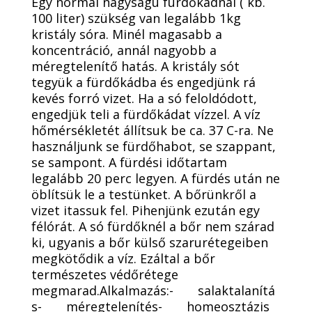
Egy normál nagyságú fürdőkádnál ( kb.
100 liter) szükség van legalább 1kg
kristály sóra. Minél magasabb a
koncentráció, annál nagyobb a
méregtelenítő hatás. A kristály sót
tegyük a fürdőkádba és engedjünk rá
kevés forró vizet. Ha a só feloldódott,
engedjük teli a fürdőkádat vízzel. A víz
hőmérsékletét állítsuk be ca. 37 C-ra. Ne
használjunk se fürdőhabot, se szappant,
se sampont. A fürdési időtartam
legalább 20 perc legyen. A fürdés után ne
öblítsük le a testünket. A bőrünkről a
vizet itassuk fel. Pihenjünk ezután egy
félórát. A só fürdőknél a bőr nem szárad
ki, ugyanis a bőr külső szarurétegeiben
megkötődik a víz. Ezáltal a bőr
természetes védőrétege
megmarad.Alkalmazás:- salaktalanítá
s- méregtelenítés- homeosztázis