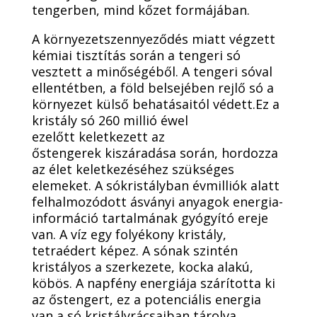
tengerben, mind kőzet formájában.
A környezetszennyeződés miatt végzett
kémiai tisztítás során a tengeri só
vesztett a minőségéből. A tengeri sóval
ellentétben, a föld belsejében rejlő só a
környezet külső behatásaitól védett.Ez a
kristály só 260 millió éwel
ezelőtt keletkezett az
őstengerek kiszáradása során, hordozza
az élet keletkezéséhez szükséges
elemeket. A sókristályban évmilliók alatt
felhalmozódott ásványi anyagok energia-
információ tartalmának gyógyító ereje
van. A víz egy folyékony kristály,
tetraédert képez. A sónak szintén
kristályos a szerkezete, kocka alakú,
köbös. A napfény energiája szárította ki
az őstengert, ez a potenciális energia
van a só kristályrácsaiban tárolva.