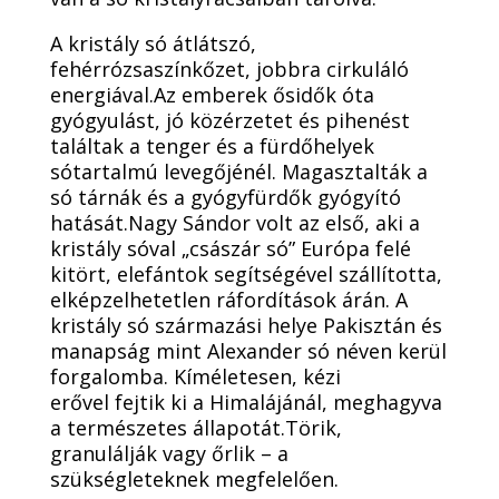
A kristály só átlátszó,
fehérrózsaszínkőzet, jobbra cirkuláló
energiával.Az emberek ősidők óta
gyógyulást, jó közérzetet és pihenést
találtak a tenger és a fürdőhelyek
sótartalmú levegőjénél. Magasztalták a
só tárnák és a gyógyfürdők gyógyító
hatását.Nagy Sándor volt az első, aki a
kristály sóval „császár só” Európa felé
kitört, elefántok segítségével szállította,
elképzelhetetlen ráfordítások árán. A
kristály só származási helye Pakisztán és
manapság mint Alexander só néven kerül
forgalomba. Kíméletesen, kézi
erővel fejtik ki a Himalájánál, meghagyva
a természetes állapotát.Törik,
granulálják vagy őrlik – a
szükségleteknek megfelelően.