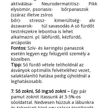
aktiválása- Neurodermatitisz- Pikk
elysömör, psoriasis- bőrpanaszok
(száraz illetve zsíros
bőr)- stressz- kimerültség- alv
ászavarok- túl savasodás A só fürdőt
testrészekre lebontva is lehet
alkalmazni. pl. lábfürdő, kézfürdő,
arcápolás
Fontos:
Szív- és keringési panaszok
esetén legyen egy felügyelő személy a
közelben.
Tipp:
Só fürdő vétele teliholdnál az
ásványok optimális felvételéhez vezet,
salaktalanító hatása pedig újholdnál a
leghatásosabb.
7. Só zokni, Só ing:só zokni –
Egy pár
pamut zoknit itassunk át 3-5%-os
sóoldattal. Nedvesen húzzuk a lábunkra
és tekerjünk köré egy száraz törölközőt.