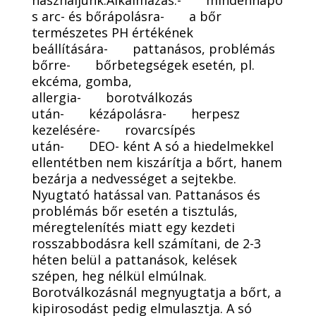
használjunk.Alkalmazás:- mindennapo
s arc- és bőrápolásra- a bőr
természetes PH értékének
beállítására- pattanásos, problémás
bőrre- bőrbetegségek esetén, pl.
ekcéma, gomba,
allergia- borotválkozás
után- kézápolásra- herpesz
kezelésére- rovarcsípés
után- DEO- ként A só a hiedelmekkel
ellentétben nem kiszárítja a bőrt, hanem
bezárja a nedvességet a sejtekbe.
Nyugtató hatással van. Pattanásos és
problémás bőr esetén a tisztulás,
méregtelenítés miatt egy kezdeti
rosszabbodásra kell számítani, de 2-3
héten belül a pattanások, kelések
szépen, heg nélkül elmúlnak.
Borotválkozásnál megnyugtatja a bőrt, a
kipirosodást pedig elmulasztja. A só