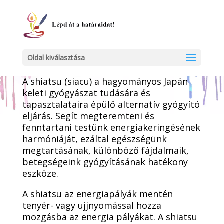
Oldal kiválasztása
A SHIATSU masszázs
A shiatsu (siacu) a hagyományos Japán
keleti gyógyászat tudására és
tapasztalataira épülő alternatív gyógyító
eljárás. Segít megteremteni és
fenntartani testünk energiakeringésének
harmóniáját, ezáltal egészségünk
megtartásának, különböző fájdalmaik,
betegségeink gyógyításának hatékony
eszköze.
A shiatsu az energiapályák mentén
tenyér- vagy ujjnyomással hozza
mozgásba az energia pályákat. A shiatsu