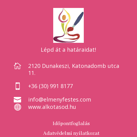
Lépd át a határaidat!

2120 Dunakeszi, Katonadomb utca
11.

+36 (30) 991 8177

info@elmenyfestes.com

www.alkotasod.hu
Időpontfoglalás
Adatvédelmi nyilatkozat