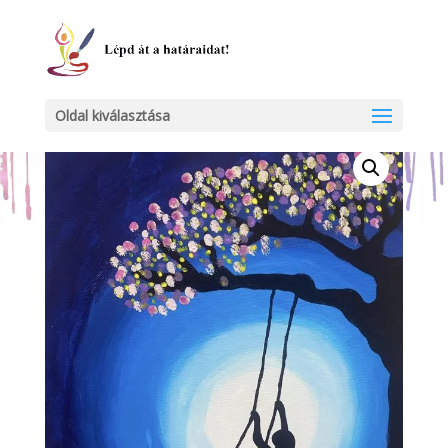
Kezdőlap
/
Egyéb
/ Hinta
Oldal kiválasztása