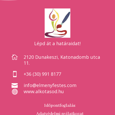
Lépd át a határaidat!

2120 Dunakeszi, Katonadomb utca
11.

+36 (30) 991 8177

info@elmenyfestes.com

www.alkotasod.hu
Időpontfoglalás
Adatvédelmi nyilatkozat