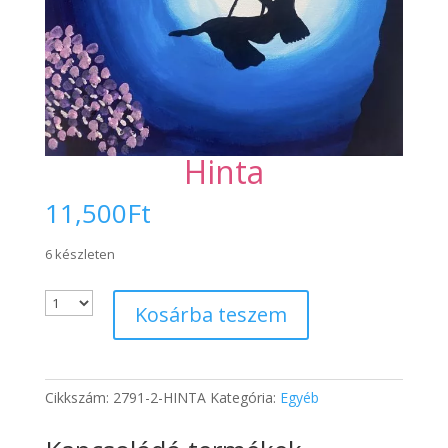
Hinta
11,500
Ft
6 készleten
Kosárba teszem
Cikkszám:
2791-2-HINTA
Kategória:
Egyéb