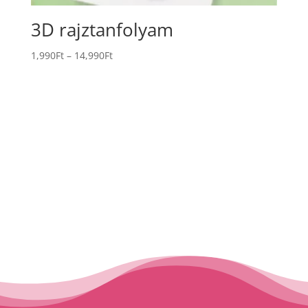
3D rajztanfolyam
1,990
Ft
–
14,990
Ft