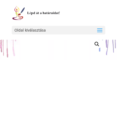
Kezdőlap
/
Egyéb
/ Pad a parkban
Oldal kiválasztása