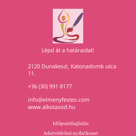
Lépd át a határaidat!

2120 Dunakeszi, Katonadomb utca
11.

+36 (30) 991 8177

info@elmenyfestes.com

www.alkotasod.hu
Időpontfoglalás
Adatvédelmi nyilatkozat