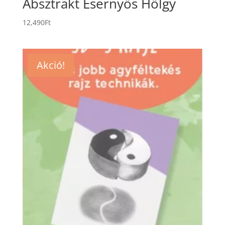
Absztrakt Esernyős Hölgy
12,490
Ft
Akció!