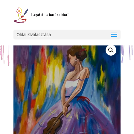
Kezdőlap
/
Egyéb
/ Szoknyás művész
Oldal kiválasztása