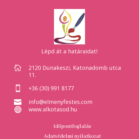
Lépd át a határaidat!

2120 Dunakeszi, Katonadomb utca
11.

+36 (30) 991 8177

info@elmenyfestes.com

www.alkotasod.hu
Időpontfoglalás
Adatvédelmi nyilatkozat