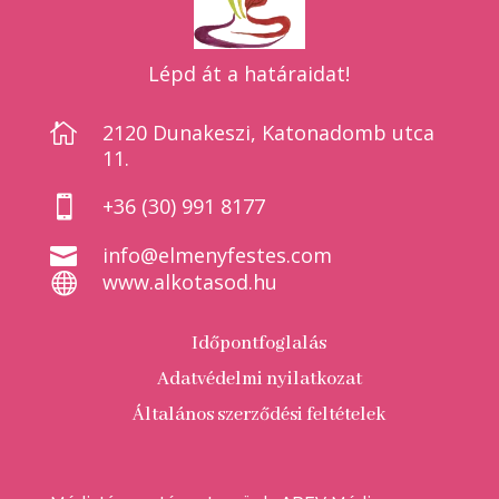
Lépd át a határaidat!

2120 Dunakeszi, Katonadomb utca
11.

+36 (30) 991 8177

info@elmenyfestes.com

www.alkotasod.hu
Időpontfoglalás
Adatvédelmi nyilatkozat
Általános szerződési feltételek