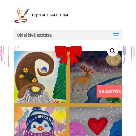
Kezdőlap
/
Egyéb
/ Téli válogatás
Oldal kiválasztása