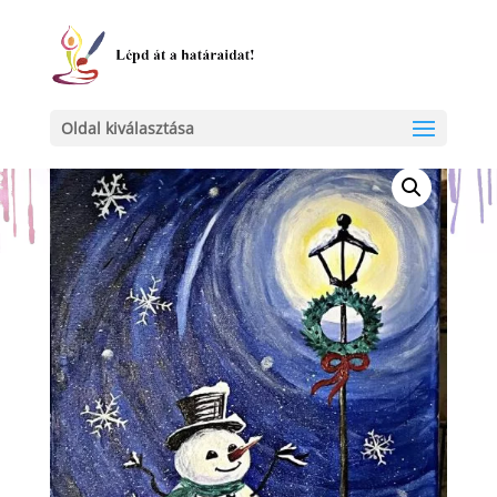
Kezdőlap
/
Egyéb
/ Hóember 2
Oldal kiválasztása