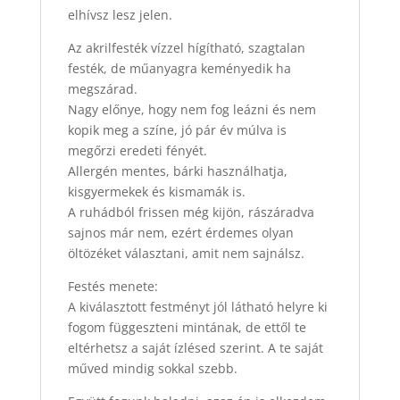
elhívsz lesz jelen.
Az akrilfesték vízzel hígítható, szagtalan
festék, de műanyagra keményedik ha
megszárad.
Nagy előnye, hogy nem fog leázni és nem
kopik meg a színe, jó pár év múlva is
megőrzi eredeti fényét.
Allergén mentes, bárki használhatja,
kisgyermekek és kismamák is.
A ruhádból frissen még kijön, rászáradva
sajnos már nem, ezért érdemes olyan
öltözéket választani, amit nem sajnálsz.
Festés menete:
A kiválasztott festményt jól látható helyre ki
fogom függeszteni mintának, de ettől te
eltérhetsz a saját ízlésed szerint. A te saját
műved mindig sokkal szebb.