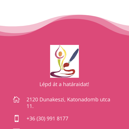
Lépd át a határaidat!

2120 Dunakeszi, Katonadomb utca
11.

+36 (30) 991 8177