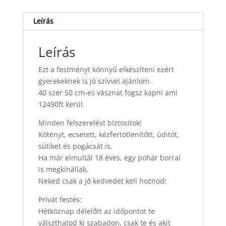
Leírás
Leírás
Ezt a festményt könnyű elkészíteni ezért
gyerekeknek is jó szívvel ajánlom.
40 szer 50 cm-es vásznat fogsz kapni ami
12490ft kerül.
Minden felszerelést bíztosítok!
Kötényt, ecsetett, kézfertötlenítőtt, üditőt,
sütiket és pogácsát is.
Ha már elmultál 18 éves, egy pohár borral
is megkínállak.
Neked csak a jó kedvedet kell hoznod!
Privát festés:
Hétköznap délelőtt az időpontot te
válszthatod ki szabadon, csak te és akit