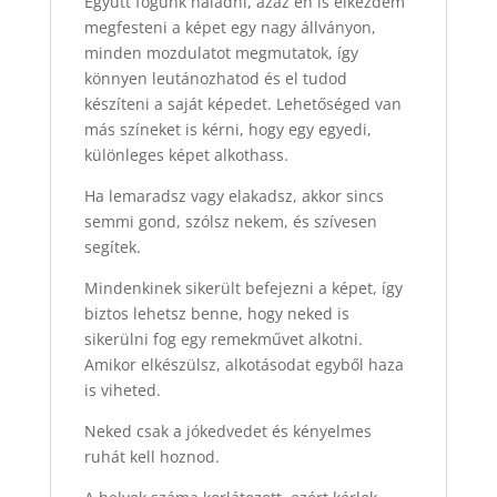
Együtt fogunk haladni, azaz én is elkezdem
megfesteni a képet egy nagy állványon,
minden mozdulatot megmutatok, így
könnyen leutánozhatod és el tudod
készíteni a saját képedet. Lehetőséged van
más színeket is kérni, hogy egy egyedi,
különleges képet alkothass.
Ha lemaradsz vagy elakadsz, akkor sincs
semmi gond, szólsz nekem, és szívesen
segítek.
Mindenkinek sikerült befejezni a képet, így
biztos lehetsz benne, hogy neked is
sikerülni fog egy remekművet alkotni.
Amikor elkészülsz, alkotásodat egyből haza
is viheted.
Neked csak a jókedvedet és kényelmes
ruhát kell hoznod.