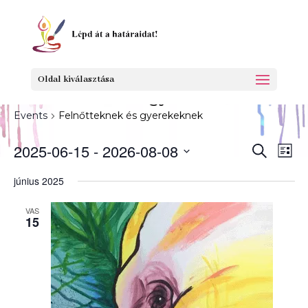
Oldal kiválasztása
Felnőtteknek és gyerekeknek
Events
Felnőtteknek és gyerekeknek
Events
Eve
2025-06-15
 - 
2026-08-08
Search
List
Vie
Search
Select
Nav
június 2025
and
date.
Views
VAS
Navigat
15