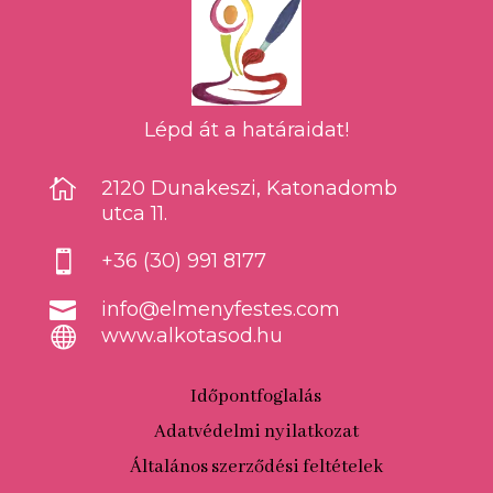
Lépd át a határaidat!

2120 Dunakeszi, Katonadomb
utca 11.

+36 (30) 991 8177

info@elmenyfestes.com

www.alkotasod.hu
Időpontfoglalás
Adatvédelmi nyilatkozat
Általános szerződési feltételek