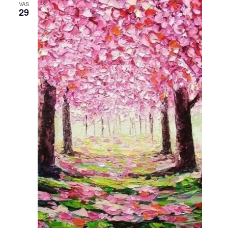
VAS
29