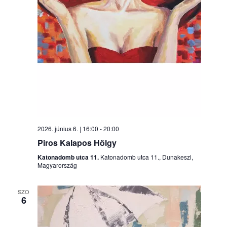
2026. június 6. | 16:00
-
20:00
Piros Kalapos Hölgy
Katonadomb utca 11.
Katonadomb utca 11., Dunakeszi,
Magyarország
SZO
6