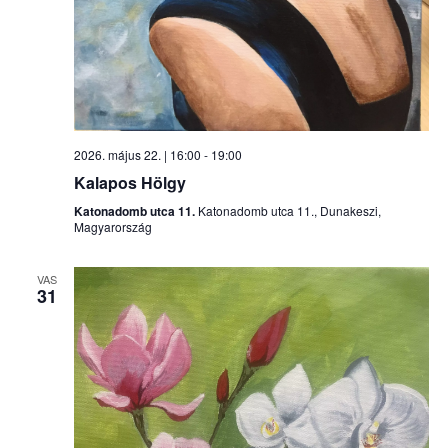
2026. május 22. | 16:00
-
19:00
Kalapos Hölgy
Katonadomb utca 11.
Katonadomb utca 11., Dunakeszi,
Magyarország
VAS
31