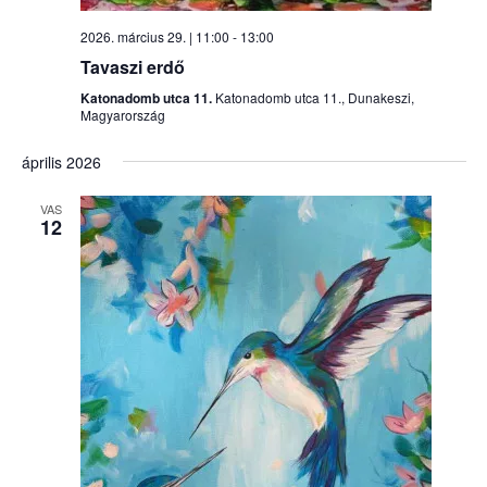
2026. március 29. | 11:00
-
13:00
Tavaszi erdő
Katonadomb utca 11.
Katonadomb utca 11., Dunakeszi,
Magyarország
április 2026
VAS
12