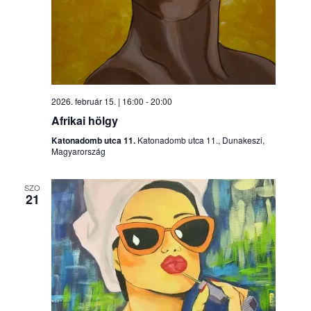
2026. február 15. | 16:00
-
20:00
Afrikai hölgy
Katonadomb utca 11.
Katonadomb utca 11., Dunakeszi,
Magyarország
SZO
21