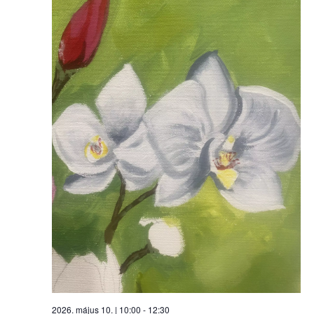
2026. május 10. | 10:00
-
12:30