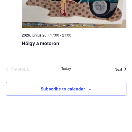
2026. június 20. | 17:00
-
21:00
Hölgy a motoron
Previous
Today
Event
Next
Events
Subscribe to calendar