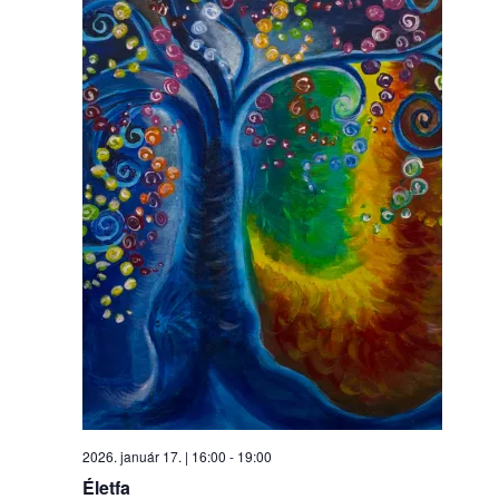
2026. január 17. | 16:00
-
19:00
Életfa