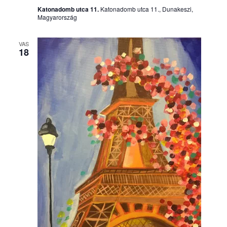
Katonadomb utca 11.
Katonadomb utca 11., Dunakeszi,
Magyarország
VAS
18