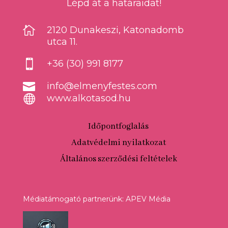
Lépd át a határaidat!

2120 Dunakeszi, Katonadomb
utca 11.

+36 (30) 991 8177

info@elmenyfestes.com

www.alkotasod.hu
Időpontfoglalás
Adatvédelmi nyilatkozat
Általános szerződési feltételek
Médiatámogató partnerünk: APEV Média