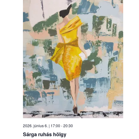
2026. június 6. | 17:00
-
20:30
Sárga ruhás hölgy